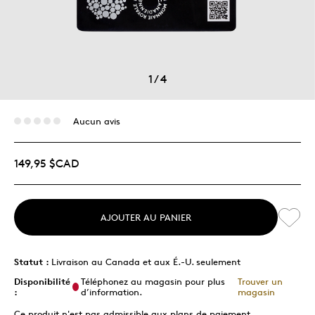
1
/
4
Aucun avis
149,95 $CAD
AJOUTER AU PANIER
Statut :
Livraison au Canada et aux É.-U. seulement
Disponibilité
Téléphonez au magasin pour plus
Trouver un
:
d’information.
magasin
Ce produit n'est pas admissible aux plans de paiement.