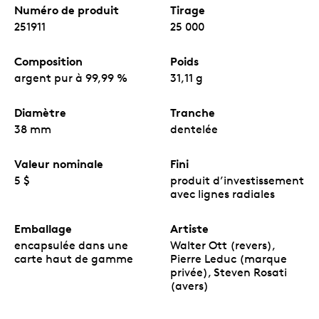
d’investissement
Feuille d’érable en argent
Numéro de produit
Tirage
comporte des caractéristiques de sécurité de
251911
25 000
pointe, comme des lignes radiales et notre
technologie exclusive VIGIMONNAIE
Surface
MC
protégée.
Composition
Poids
Un tirage limité.
Le tirage mondial des pièces
argent pur à 99,99 %
31,11 g
d’investissement
Précieuse Feuille d’érable en
argent
est limité à 25 000 exemplaires.
Aucune TPS ni TVH.
Diamètre
Tranche
38 mm
dentelée
Valeur nominale
Fini
5 $
produit d’investissement
avec lignes radiales
Emballage
Artiste
encapsulée dans une
Walter Ott (revers),
carte haut de gamme
Pierre Leduc (marque
privée), Steven Rosati
(avers)