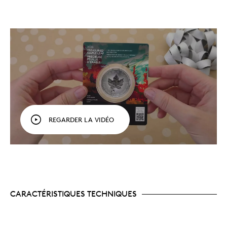
royale canadienne est reconnue dans le monde
entier pour ses contrôles de la qualité rigoureux
et sa production de pièces de poids uniforme et
de pureté absolue. Ces pièces d’investissement
de luxe ornées d’une marque privée sont
hautement prisées.
Un traitement spécial durant la
fabrication.
Chaque pièce d’investissement haut
de gamme est manipulée avec soin tout au long
du processus de fabrication, puis encapsulée et
placée dans un élégant emballage. Si nos
produits d’investissement sont généralement
REGARDER LA VIDÉO
distribués par nos marchands autorisés, ces
pièces-ci, manipulées et emballées avec soin,
peuvent être achetées directement auprès de la
Monnaie, de Postes Canada ou d’un marchand
autorisé.
Un code QR facile à balayer.
Au devant de la
carte, un code QR facile à balayer permet
d’accéder rapidement à un site Web instructif,
CARACTÉRISTIQUES TECHNIQUES
passionARGENT
, sur le monde des produits
MC
d’investissement.
Caractéristiques de sécurité.
Chaque pièce