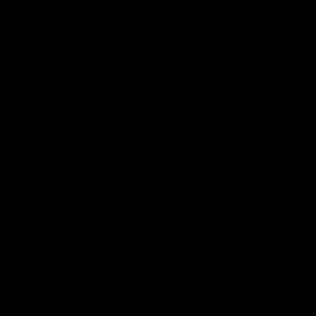
OR
2027
TIRAGE 20 000