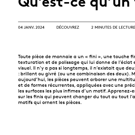
Qu’est-ce qu’un 
Collection
Parlons produits
collectionneurs
Opulence
d’investissement
débutants
Année lunaire
Glossaire de termes
Glossaire
d’investissement
04 JANV. 2024
DÉCOUVREZ
2 MINUTES DE LECTUR
TOUS LES THÈMES
Toute pièce de monnaie a un « fini », une touche fi
texturation et de polissage qui lui donne de l’éclat e
visuel. Il n’y a pas si longtemps, il n’existait que deu
: brillant ou givré (ou une combinaison des deux). 
aujourd’hui, les pièces peuvent arborer une multit
et de formes récurrentes, appliquées avec une préci
les surfaces les plus infimes d’un motif. Apprenez
sur les finis qui peuvent changer du tout au tout l
motifs qui ornent les pièces.