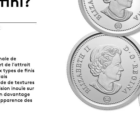
fini?
Abonnements
Frais de voyage
commémoratives
numismatiques
Pièces des Fêtes
et d'accueil
Signalement
d’un acte
TOUTES LES
TOUTES LES IDÉES-
E
répréhensible et
CATÉGORIES
CADEAUX
dénonciation
nale de
VOIR TOUS LES ARTICLES
t de l’attrait
x types de finis
Mais
ude de textures
sion inouïe sur
-en davantage
’apparence des