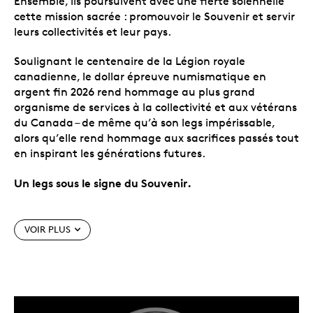
Ensemble, ils poursuivent avec une fierté solennelle
cette mission sacrée : promouvoir le Souvenir et servir
leurs collectivités et leur pays.
Soulignant le centenaire de la Légion royale
canadienne, le dollar épreuve numismatique en
argent fin 2026 rend hommage au plus grand
organisme de services à la collectivité et aux vétérans
du Canada – de même qu’à son legs impérissable,
alors qu’elle rend hommage aux sacrifices passés tout
en inspirant les générations futures.
Un legs sous le signe du Souvenir.
Caractéristiques particulières
VOIR PLUS
En l’honneur du centenaire de la Légion royale
canadienne.
Depuis 100 ans, la Légion royale
canadienne rend honneur aux vétérans du
Canada; en 2026, c’est au tour du dollar épreuve
numismatique en argent fin de rendre hommage