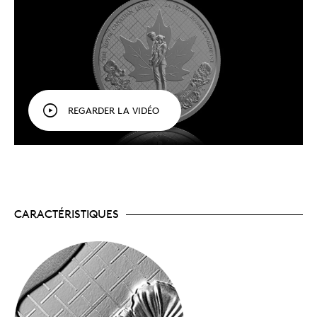
à la Légion et à son siècle de service et de
promotion du Souvenir.
Un hommage à Terre-Neuve-et-Labrador.
Parmi les coquelicots se trouve un myosotis, le
symbole floral du 1ᵉʳ juillet, également connu
comme le jour du Souvenir, soulignant
l’anniversaire de la bataille de Beaumont-Hamel
.
Une pièce de collection phare.
Figurant parmi les
REGARDER LA VIDÉO
premières émissions de l’année, le dollar épreuve
numismatique en argent fin lancé chaque année
continue d’être l’un de nos articles de collection
les plus prisés.
Pour l’amour de l’histoire.
Ajout éloquent à toute
collection, cette pièce est un incontournable pour
les passionnés d’histoire et les sympathisants de
la Légion, qui croient en sa mission d’aider les
CARACTÉRISTIQUES
vétérans du Canada et leurs collectivités.
La commémoration se poursuit.
Aussi offert :
l’ensemble épreuve numismatique en argent
fin 2026, qui comprend une version du dollar
épreuve numismatique en argent fin rehaussée
d’un placage d’or rose sélectif, de même qu’une
pièce en or pur à 99,99 % qui aborde le thème