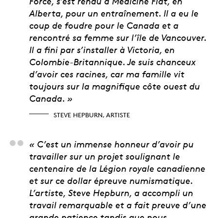
Force, s’est rendu à Medicine Flat, en
Alberta, pour un entraînement. Il a eu le
coup de foudre pour le Canada et a
rencontré sa femme sur l’île de Vancouver.
Il a fini par s’installer à Victoria, en
Colombie-Britannique. Je suis chanceux
d’avoir ces racines, car ma famille vit
toujours sur la magnifique côte ouest du
Canada. »
STEVE HEPBURN, ARTISTE
Matt Eggink, chef de 
« C’est un immense honneur d’avoir pu
travailler sur un projet soulignant le
centenaire de la Légion royale canadienne
et sur ce dollar épreuve numismatique.
L’artiste, Steve Hepburn, a accompli un
travail remarquable et a fait preuve d’une
grande patience tandis que nous