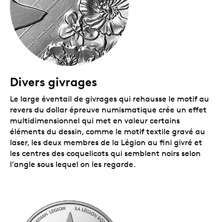
d’un point de vue plus historique.
Un tirage limité.
Le tirage mondial est limité à
35 000 exemplaires.
Un certificat numéroté.
La Monnaie royale
canadienne certifie l’authenticité de toutes ses
pièces de collection.
Aucune TPS ni TVH.
Emballage
Divers givrages
Le dollar épreuve numismatique en argent fin est
Le large éventail de givrages qui rehausse le motif au
encapsulé et présenté dans un boîtier à double coque
revers du dollar épreuve numismatique crée un effet
noir orné du logo de la Monnaie royale canadienne. Le
multidimensionnel qui met en valeur certains
boîtier est assorti d’une boîte protectrice noire.
éléments du dessin, comme le motif textile gravé au
laser, les deux membres de la Légion au fini givré et
les centres des coquelicots qui semblent noirs selon
l’angle sous lequel on les regarde.