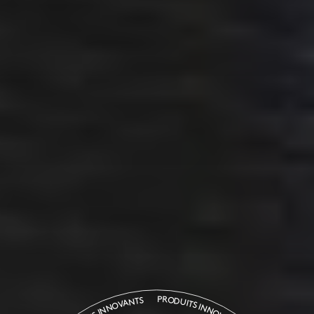
PRODUITS INNOVANTS