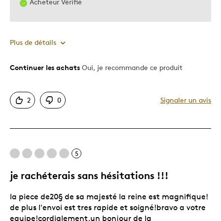
Acheteur Vérifié
Plus de détails
Continuer les achats
Oui, je recommande ce produit
Le pour
Bonne valeur
2
0
Signaler un avis
Motif attrayant
Original
Très bonne qualité
Unique en son genre
5
je rachéterais sans hésitations !!!
Les meilleures utilisations
la piece de20§ de sa majesté la reine est magnifique!
Occasion spéciale
de plus l'envoi est tres rapide et soigné!bravo a votre
Décrivez-vous
Chasseur d'aubaines, Guidé par la
equipe!cordialement.un bonjour de la