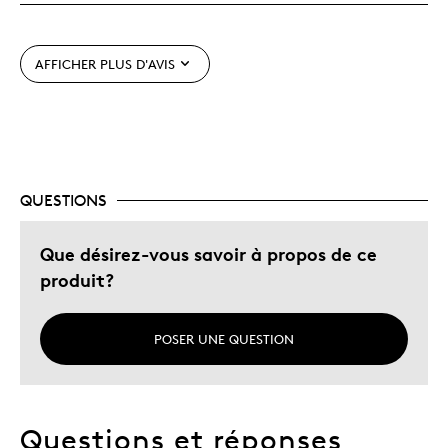
Très bonne qualité
Unique en son genre
AFFICHER PLUS D'AVIS
Le contre
Dispendieux
QUESTIONS
Les meilleures utilisations
Cadeau de Noël
Que désirez-vous savoir à propos de ce
Cadeau pour adulte
produit?
Cadeau pour enfant
Occasion spéciale
POSER UNE QUESTION
Décrivez-vous
Guidé par la qualité
Questions et réponses