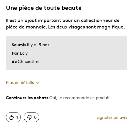
Une pièce de toute beauté
Décrivez-vous
Guidé par la qualité
Il est un ajout important pour un collectionneur de
pièce de monnaie. Les deux visages sont magnifique.
Soumis
il y a 15 ans
Par
Ecly
de
Chicoutimi
Plus de détails
Continuer les achats
Oui, je recommande ce produit
Le pour
Bonne valeur
1
0
Signaler un avis
Motif attrayant
Original