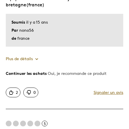
qualité
bretagne(france)
Soumis
il y a 15 ans
Par
nono56
de
france
Plus de détails
Continuer les achats
Oui, je recommande ce produit
Le pour
Superbemanifique
2
0
Signaler un avis
Très bonne qualité
Le contre
5
Sens