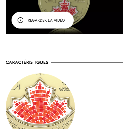
Coupe du Monde de la FIFA 2026
transmet
toute l’effervescence d’un événement qui ne se
présente qu’une fois par génération, alors que le
plus grand événement sportif au monde se
REGARDER LA VIDÉO
déroule au Canada, au Mexique et aux États-
Unis, réunissant 48 équipes – un nombre sans
précédent qui comprend l’équipe canadienne.
Un rouleau de pièces à collectionner.
Le rouleau
spécial est le seul moyen de se procurer la pièce
de 1 $ – Coupe du Monde de la FIFA 2026
MC/TM
directement auprès de la Monnaie royale
canadienne. Chaque rouleau spécial de pièces
CARACTÉRISTIQUES
colorées contient 25 pièces rehaussées d’une
coloration sélective, tandis que le
rouleau spécial
de pièces de 1 $ non colorées
contient 25 pièces
gravées (sans coloration) – procurez-vous les
deux rouleaux pour compléter l’ensemble!
Des pièces jamais mises en circulation.
Chaque
rouleau spécial contient 25 pièces qui n’ont
jamais été mises en circulation – chacune d’entre
elles brille comme un sou neuf et est rehaussée
du même motif coloré au revers.
Une quantité limitée.
Tirage mondial limité à 35
000 rouleaux.