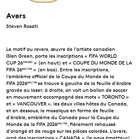
Avers
Steven Rosati
Le motif au revers, œuvre de l’artiste canadien
Glen Green, porte les inscriptions « FIFA WORLD
CUP 26
» (en haut) et « COUPE DU MONDE DE LA
TM/MC
FIFA 26
» (en bas). Entre les inscriptions,
MC/TM
l’emblème officiel de la Coupe du Monde de la
FIFA 2026
se trouve à gauche de la feuille d’érable
MC/TM
gravée au laser; à droite, on voit un ballon de soccer
en mouvement accompagné des mots « TORONTO »
et « VANCOUVER », les deux villes hôtes du Canada,
et en dessous,
la mosaïque en forme de feuille
d’érable, emblème du Canada pour la Coupe du
Monde de la FIFA 2026
, fièrement rehaussé
MC/TM
d’orangé et de rouge sur les pièces colorées. L’avers,
orné des inscriptions « CANADA » (le pays émetteur),