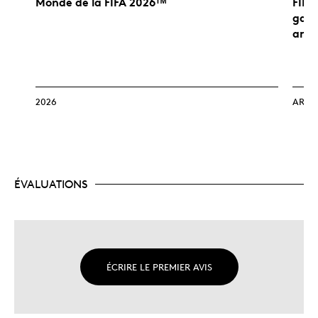
Monde de la FIFA 2026ᵀᴹ
FIFA
gagn
arge
2026
ARGE
ÉVALUATIONS
ÉCRIRE LE PREMIER AVIS