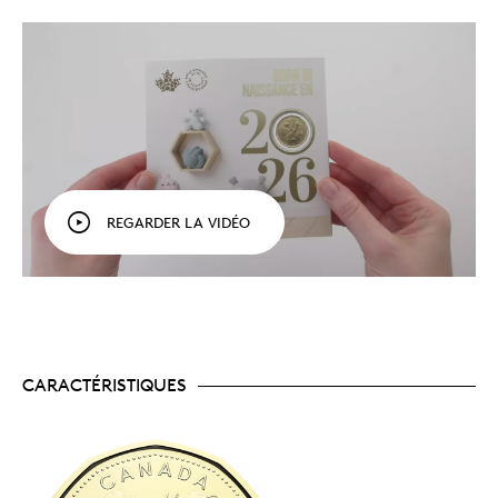
félicitations avec cet ensemble de cinq pièces – un
cadeau charmant, attentionné et abordable.
Une année bien spéciale.
En plus du dollar
thématique spécial, chaque ensemble-cadeau
renferme une pièce de 2 $, de 25 ¢, de 10 ¢ et de 5
¢ – pour un total de cinq pièces canadiennes 2026
jamais été mises en circulation, pour immortaliser
une année de naissance.
Un ensemble à personnaliser.
Inscrivez-y un
message à l’intention des parents ou même de
bébé, à lire dans quelques années! À l’intérieur
REGARDER LA VIDÉO
de la carte-cadeau se trouve suffisamment
d’espace pour inscrire des renseignements sur
bébé et ajouter un message personnalisé que le
destinataire chérira pendant des années.
Un symbole du ciel et de l’esprit sauvage du
Canada.
La pièce de 1 $ contenue dans chaque
ensemble-cadeau 2026 (Bébé, Anniversaire, Fêtes
et Ô Canada) présente un motif de bernache
CARACTÉRISTIQUES
amusant qui incarne l’esprit canadien.
Fait pour être offert.
Un cadeau parfait à offrir
en personne, à apprécier ensemble ou à envoyer
à l’étranger, cet ensemble-cadeau constitue une
façon originale de souligner un moment