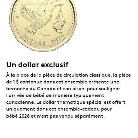
important et d’en conserver un souvenir
impérissable.
Assorti d’une enveloppe.
Besoin de l’expédier par
la poste? Chaque ensemble vient avec une
enveloppe.
Tirage limité à 100 000 ensembles.
Commandez
le vôtre dès aujourd’hui.
Emballage
Un dollar exclusif
L’ensemble-cadeau pour bébé 2026 est présenté dans
une carte-cadeau non genrée qui contient les
À la place de la pièce de circulation classique, la pièce
cinq pièces dans un emballage-coque, et comporte
de 1 $ contenue dans cet ensemble présente une
un espace pour inscrire des renseignements sur le
bernache du Canada et son oison, pour souligner
bébé et ajouter un message personnalisé. Le tout est
l’arrivée de bébé de manière typiquement
assorti d’une enveloppe blanche conçue pour offrir ce
canadienne. Le dollar thématique spécial est offert
magnifique cadeau ou l’envoyer par la poste.
uniquement dans cet ensemble-cadeau pour
pas
bébé 2026 et n’est
vendu séparément.