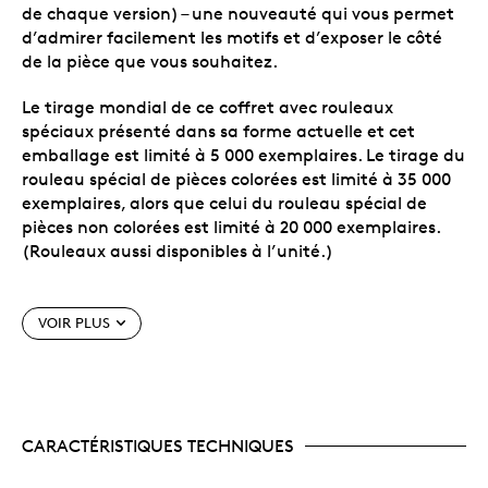
de chaque version) – une nouveauté qui vous permet
d’admirer facilement les motifs et d’exposer le côté
de la pièce que vous souhaitez.
Le tirage mondial de ce coffret avec rouleaux
spéciaux présenté dans sa forme actuelle et cet
emballage est limité à 5 000 exemplaires. Le tirage du
rouleau spécial de pièces colorées est limité à 35 000
exemplaires, alors que celui du rouleau spécial de
pièces non colorées est limité à 20 000 exemplaires.
(Rouleaux aussi disponibles à l’unité.)
Caractéristiques particulières
VOIR PLUS
Deux rouleaux, deux versions.
Chaque rouleau
spécial contient 25 pièces canadiennes de 1 $ – la
Coupe du Monde de la FIFA 2026
, dont il
MC/TM
existe deux versions : l’une non colorée, et l’autre
CARACTÉRISTIQUES TECHNIQUES
avec coloration sélective. Cet ensemble de
deux rouleaux contient les deux versions!
Comprend deux pièces additionnelles.