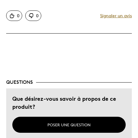
Le pour
0
0
Signaler un avis
Bonne valeur
Motif attrayant
Original
Très bonne qualité
Unique en son genre
Décrivez-vous
Chasseur d'aubaines, Guidé par la
qualité
QUESTIONS
Que désirez-vous savoir à propos de ce
produit?
POSER UNE QUESTION