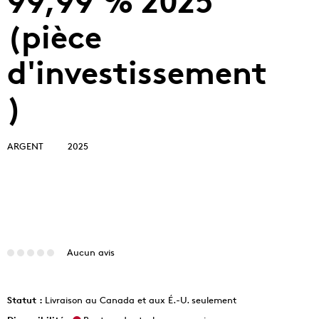
99,99 % 2025
(pièce
d'investissement
)
ARGENT
2025
Aucun avis
Statut :
Livraison au Canada et aux É.-U. seulement