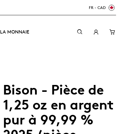
FR - CAD
 LA MONNAIE
Bison - Pièce de
1,25 oz en argent
pur à 99,99 %
Le Canada accueille le monde : Coupe du Monde
Guide à l'intention des numismates débutants
Une monnaie à l'écoute
de la FIFA 2026
MC/TM