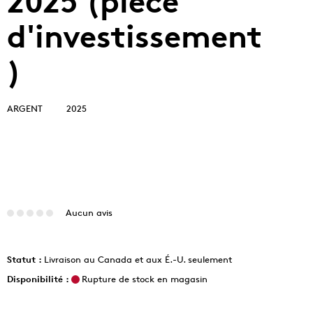
2025 (pièce
d'investissement
)
ARGENT
2025
Aucun avis
Statut :
Livraison au Canada et aux É.-U. seulement
Disponibilité :
Rupture de stock en magasin