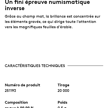
Un tirage limité.
Le tirage mondial est limité à
Un fini épreuve numismatique
20 000 exemplaires.
inverse
Un certificat numéroté.
La Monnaie royale
canadienne certifie l’authenticité de toutes ses
Grâce au champ mat, la brillance est concentrée sur
pièces de collection.
les éléments gravés, ce qui dirige toute l’attention
Aucune TPS ni TVH.
vers les magnifiques feuilles d’érable.
Emballage
La pièce est encapsulée et présentée dans un boîtier
à double coque noir orné du logo de la Monnaie royale
canadienne, lequel est assorti d’une boîte protectrice
noire.
CARACTÉRISTIQUES TECHNIQUES
Numéro de produit
Tirage
251193
20 000
Composition
Poids
or pur à 99,99 %
0,5 g