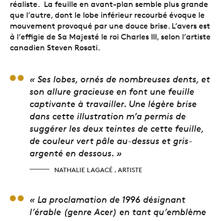
réaliste. La feuille en avant-plan semble plus grande
que l’autre, dont le lobe inférieur recourbé évoque le
mouvement provoqué par une douce brise. L’avers est
à l’effigie de Sa Majesté le roi Charles III, selon l’artiste
canadien Steven Rosati.
Nathalie Lagacé , arti
« Ses lobes, ornés de nombreuses dents, et
son allure gracieuse en font une feuille
captivante à travailler. Une légère brise
dans cette illustration m’a permis de
suggérer les deux teintes de cette feuille,
de couleur vert pâle au-dessus et gris-
argenté en dessous. »
NATHALIE LAGACÉ , ARTISTE
Ken Farr, forestier pro
« La proclamation de 1996 désignant
l’érable (genre Acer) en tant qu’emblème