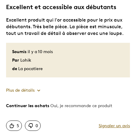
Excellent et accessible aux débutants
Les meilleures utilisations
Excellent produit qui l'or accessible pour le prix aux
Cadeau de Noël
débutants. Très belle pièce. La pièce est minuscule,
Cadeau pour adulte
tout un travail de détail à observer avec une loupe.
Cadeau pour enfant
Occasion spéciale
Soumis
il y a 10 mois
Décrivez-vous
Chasseur d'aubaines, Guidé par la
Par
Lohik
qualité
de
La pocatiere
Plus de détails
Continuer les achats
Oui, je recommande ce produit
Le pour
Bonne valeur
5
0
Signaler un avis
Très bonne qualité