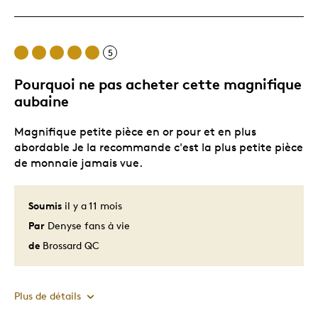
Les meilleures utilisations
5
Collection
Pourquoi ne pas acheter cette magnifique
Décrivez-vous
Chasseur d'aubaines
aubaine
Magnifique petite pièce en or pour et en plus
abordable Je la recommande c'est la plus petite pièce
de monnaie jamais vue.
Soumis
il y a 11 mois
Par
Denyse fans à vie
de
Brossard QC
Plus de détails