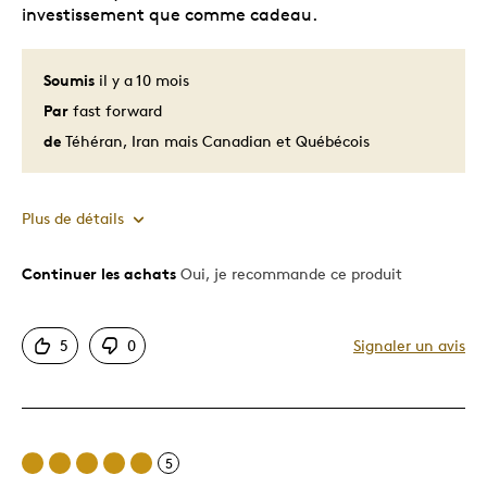
investissement que comme cadeau.
Soumis
il y a 10 mois
Par
fast forward
de
Téhéran, Iran mais Canadian et Québécois
Plus de détails
Continuer les achats
Oui, je recommande ce produit
Le pour
Bonne valeur
5
0
Signaler un avis
Motif attrayant
Original
Très bonne qualité
Unique en son genre
5