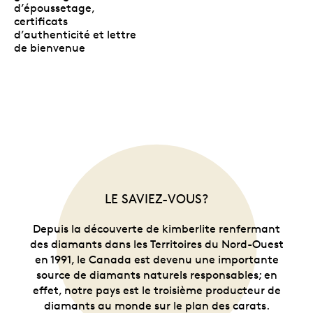
d’époussetage,
plateau qui tient élégamment la pièce et se glisse
certificats
facilement dans le socle en bois assorti pour une
d’authenticité et lettre
exposition à la verticale. Un second plateau renferme
de bienvenue
un linge d’époussetage et une paire de gants
d’archiviste à enfiler pour manipuler la pièce, en plus
des certificats d’authenticité émis séparément par la
Monnaie royale canadienne et Crossworks
Manufacturing, et d’une lettre signée par la
présidente de la Monnaie royale canadienne. Pour
réduire les risques de dommages durant le transport,
la pièce, le coffret et le socle sont emballés
individuellement, mais ils sont expédiés dans une
même boîte pour vous offrir une expérience de
LE SAVIEZ-VOUS?
déballage mémorable.
Depuis la découverte de kimberlite renfermant
des diamants dans les Territoires du Nord-Ouest
en 1991, le Canada est devenu une importante
source de diamants naturels responsables; en
effet, notre pays est le troisième producteur de
diamants au monde sur le plan des carats.