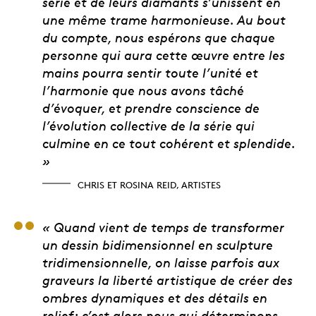
série et de leurs diamants s’unissent en
une même trame harmonieuse. Au bout
du compte, nous espérons que chaque
personne qui aura cette œuvre entre les
mains pourra sentir toute l’unité et
l’harmonie que nous avons tâché
d’évoquer, et prendre conscience de
l’évolution collective de la série qui
culmine en ce tout cohérent et splendide.
»
CHRIS ET ROSINA REID, ARTISTES
Cecily Mok, artiste 3
« Quand vient de temps de transformer
un dessin bidimensionnel en sculpture
tridimensionnelle, on laisse parfois aux
graveurs la liberté artistique de créer des
ombres dynamiques et des détails en
relief; c’est alors nous qui déterminons,