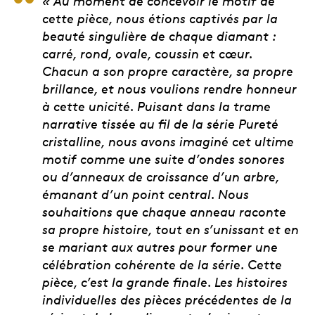
Chris et Rosina Reid, a
« Au moment de concevoir le motif de
cette pièce, nous étions captivés par la
beauté singulière de chaque diamant :
carré, rond, ovale, coussin et cœur.
Chacun a son propre caractère, sa propre
brillance, et nous voulions rendre honneur
à cette unicité. Puisant dans la trame
narrative tissée au fil de la série Pureté
cristalline, nous avons imaginé cet ultime
motif comme une suite d’ondes sonores
ou d’anneaux de croissance d’un arbre,
émanant d’un point central. Nous
souhaitions que chaque anneau raconte
sa propre histoire, tout en s’unissant et en
se mariant aux autres pour former une
célébration cohérente de la série. Cette
pièce, c’est la grande finale. Les histoires
individuelles des pièces précédentes de la