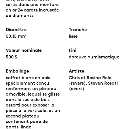
décoratifs, totalisant un poids de 3,4 carats par
sertis dans une monture
pièce.
en or 24 carats incrustée
De l’or canadien.
Rien de trop beau pour la
de diamants
collection
Opulence
: cette pièce est frappée dans
5 oz d’or pur à 99,99 % de source canadienne, poli
Diamètre
Tranche
parfaitement jusqu’à atteindre un fini épreuve
numismatique et minutieusement sculpté pour
60,15 mm
lisse
créer une sublime œuvre de joaillerie purement
canadienne.
Valeur nominale
Fini
Un certificat numéroté.
La pièce est assortie de
deux certificats d’authenticité : l’un de la
500 $
épreuve numismatique
Monnaie royale canadienne, numéroté et sous
forme d’un livret, et l’autre de Crossworks
Emballage
Artiste
Manufacturing, présentant le numéro de série et
coffret blanc en bois
Chris et Rosina Reid
les caractéristiques techniques des cinq
spécialement conçu
(revers), Steven Rosati
diamants Ideal, classifiés par De Beers Institute of
renfermant un plateau
(avers)
Diamonds, qui ornent la pièce.
amovible, lequel se glisse
dans le socle de bois
Emballage
assorti pour exposer la
pièce à la verticale, et un
La pièce
Pureté cristalline
est encapsulée et
second plateau
présentée dans un coffret blanc en bois spécialement
contenant paire de
conçu. À l’intérieur du compartiment se trouve un
gants, linge