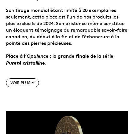
Son tirage mondial étant limité à 20 exemplaires
seulement, cette pièce est l’un de nos produits les
plus exclusifs de 2024. Son existence même constitue
un éloquent témoignage du remarquable savoir-faire
canadien, du début à la fin et de l’échancrure à la
pointe des pierres précieuses.
Place à l’
Opulence
: la grande finale de la série
Pureté cristalline
.
Caractéristiques particulières
VOIR PLUS
Vivez l’
Opulence
.
Cette pièce de 5 oz en or pur à
99,99 % fait partie de notre collection d’élite
Opulence
, dont les œuvres d’art incomparables
redéfinissent la rareté
. Seuls 20 exemplaires ont
été produits pour les collectionneurs du monde
entier.
Rehaussée de diamants canadiens.
Cet article
de collection de 5 oz en or pur rehaussée de