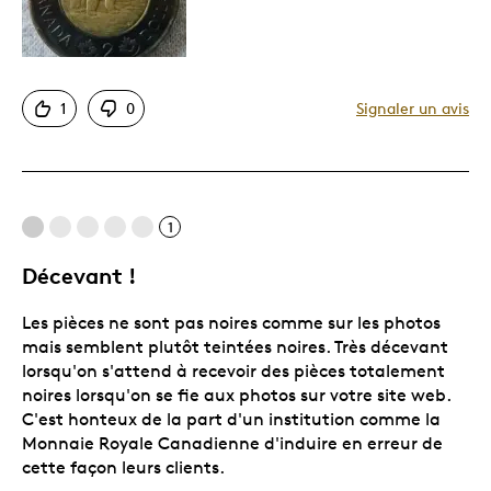
Le contre
Difficile à personnaliser
1
0
Signaler un avis
Trop petit
Les meilleures utilisations
1
Occasion spéciale
Décevant !
Décrivez-vous
Guidé par la qualité
Les pièces ne sont pas noires comme sur les photos
mais semblent plutôt teintées noires. Très décevant
lorsqu'on s'attend à recevoir des pièces totalement
noires lorsqu'on se fie aux photos sur votre site web.
C'est honteux de la part d'un institution comme la
Monnaie Royale Canadienne d'induire en erreur de
cette façon leurs clients.