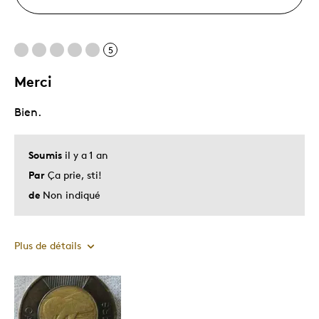
5
Merci
Bien.
Soumis
il y a 1 an
Par
Ça prie, sti!
de
Non indiqué
Plus de détails
Le pour
Unique en son genre